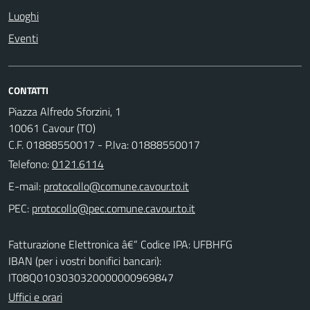
Luoghi
Eventi
CONTATTI
Piazza Alfredo Sforzini, 1
10061 Cavour (TO)
C.F. 01888550017 - P.Iva: 01888550017
Telefono:
0121.6114
E-mail:
PEC:
Fatturazione Elettronica â€“ Codice IPA: UFBHFG
IBAN (per i vostri bonifici bancari):
IT08Q0103030320000000969847
Uffici e orari