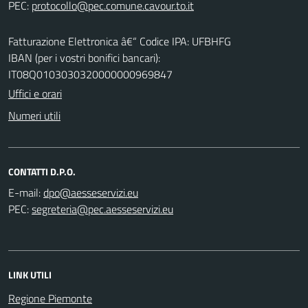
PEC:
Fatturazione Elettronica â€“ Codice IPA: UFBHFG
IBAN (per i vostri bonifici bancari):
IT08Q0103030320000000969847
Uffici e orari
Numeri utili
CONTATTI D.P.O.
E-mail:
PEC:
LINK UTILI
Regione Piemonte