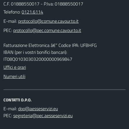
C.F. 01888550017 - P.Iva: 01888550017
Telefono:
0121.6114
E-mail:
PEC:
Fatturazione Elettronica â€“ Codice IPA: UFBHFG
IBAN (per i vostri bonifici bancari):
IT08Q0103030320000000969847
Uffici e orari
Numeri utili
CONTATTI D.P.O.
E-mail:
PEC: