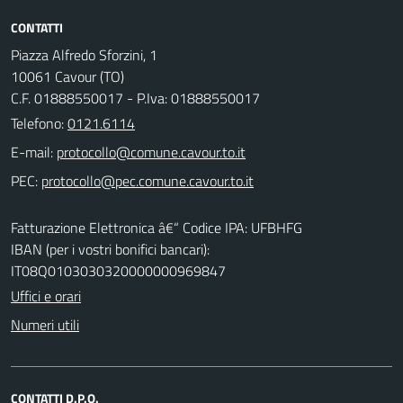
CONTATTI
Piazza Alfredo Sforzini, 1
10061 Cavour (TO)
C.F. 01888550017 - P.Iva: 01888550017
Telefono:
0121.6114
E-mail:
PEC:
Fatturazione Elettronica â€“ Codice IPA: UFBHFG
IBAN (per i vostri bonifici bancari):
IT08Q0103030320000000969847
Uffici e orari
Numeri utili
CONTATTI D.P.O.