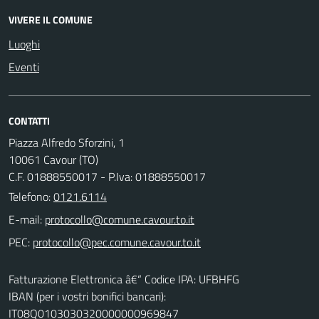
VIVERE IL COMUNE
Luoghi
Eventi
CONTATTI
Piazza Alfredo Sforzini, 1
10061 Cavour (TO)
C.F. 01888550017 - P.Iva: 01888550017
Telefono:
0121.6114
E-mail:
PEC:
Fatturazione Elettronica â€“ Codice IPA: UFBHFG
IBAN (per i vostri bonifici bancari):
IT08Q0103030320000000969847