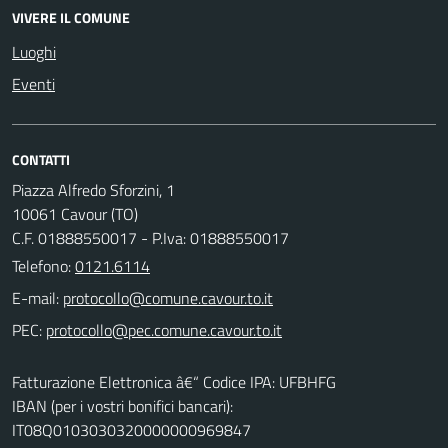
VIVERE IL COMUNE
Luoghi
Eventi
CONTATTI
Piazza Alfredo Sforzini, 1
10061 Cavour (TO)
C.F. 01888550017 - P.Iva: 01888550017
Telefono:
0121.6114
E-mail:
PEC:
Fatturazione Elettronica â€“ Codice IPA: UFBHFG
IBAN (per i vostri bonifici bancari):
IT08Q0103030320000000969847