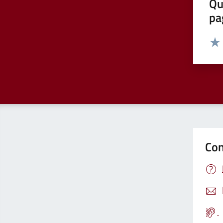
Qu
pa
Valut
Valu
Con