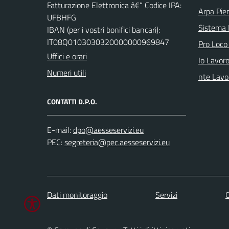
Fatturazione Elettronica â€“ Codice IPA:
Arpa Pi
UFBHFG
Sistema
IBAN (per i vostri bonifici bancari):
IT08Q0103030320000000969847
Pro Loco
Uffici e orari
Io Lavor
Numeri utili
nte Lavo
CONTATTI D.P.O.
E-mail:
PEC:
Dati monitoraggio
Servizi
C