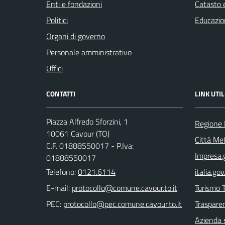
Enti e fondazioni
Catasto e
Politici
Educazio
Organi di governo
Personale amministrativo
Uffici
CONTATTI
LINK UTIL
Piazza Alfredo Sforzini, 1
Regione
10061 Cavour (TO)
Città Met
C.F. 01888550017 - P.Iva:
Impresa.g
01888550017
Telefono:
0121.6114
italia.gov.
E-mail:
Turismo T
PEC:
Trasparen
Azienda 