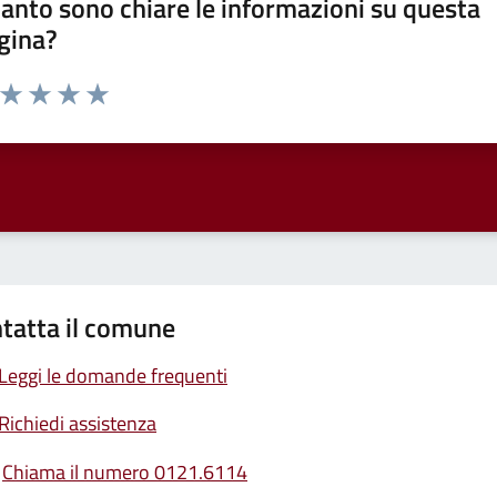
anto sono chiare le informazioni su questa
gina?
a da 1 a 5 stelle la pagina
ta 1 stelle su 5
Valuta 2 stelle su 5
Valuta 3 stelle su 5
Valuta 4 stelle su 5
Valuta 5 stelle su 5
tatta il comune
Leggi le domande frequenti
Richiedi assistenza
Chiama il numero 0121.6114