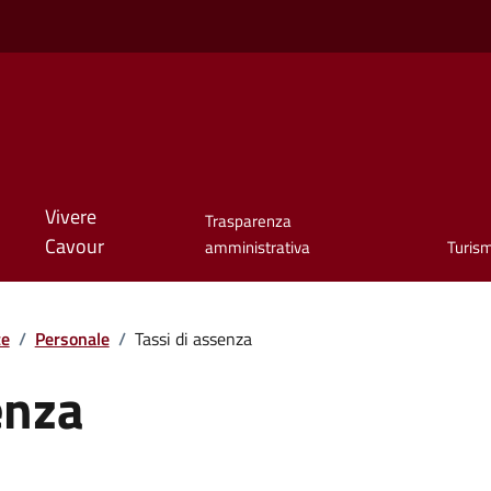
Vivere
Trasparenza
Cavour
amministrativa
Turis
te
/
Personale
/
Tassi di assenza
enza