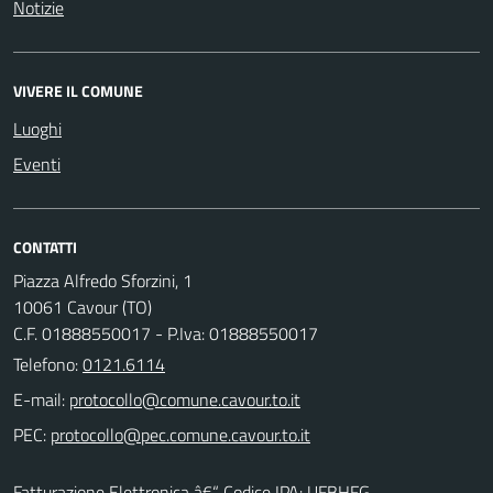
Notizie
VIVERE IL COMUNE
Luoghi
Eventi
CONTATTI
Piazza Alfredo Sforzini, 1
10061 Cavour (TO)
C.F. 01888550017 - P.Iva: 01888550017
Telefono:
0121.6114
E-mail:
PEC:
Fatturazione Elettronica â€“ Codice IPA: UFBHFG