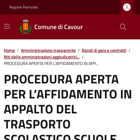
Regione Piemonte
Comune di Cavour
Home
/
Amministrazione trasparente
/
Bandi di gara e contratti
/
Atti delle amministrazioni aggiudicatrici...
/
PROCEDURA APERTA PER L’AFFIDAMENTO IN APP...
PROCEDURA APERTA
PER L’AFFIDAMENTO IN
APPALTO DEL
TRASPORTO
SCOLASTICO SCUOLE