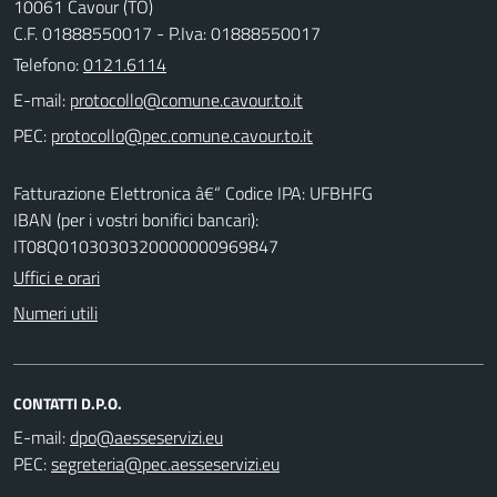
10061 Cavour (TO)
C.F. 01888550017 - P.Iva: 01888550017
Telefono:
0121.6114
E-mail:
PEC:
Fatturazione Elettronica â€“ Codice IPA: UFBHFG
IBAN (per i vostri bonifici bancari):
IT08Q0103030320000000969847
Uffici e orari
Numeri utili
CONTATTI D.P.O.
E-mail:
PEC: