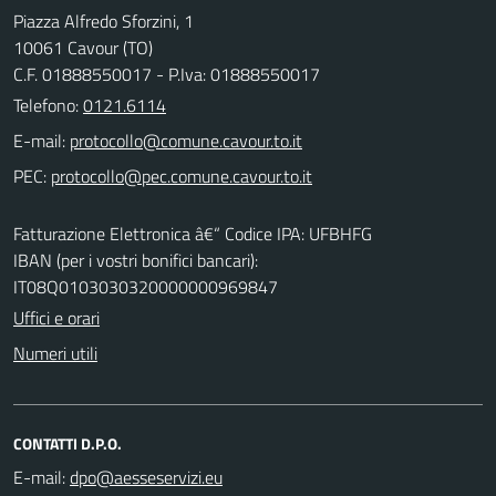
Piazza Alfredo Sforzini, 1
10061 Cavour (TO)
C.F. 01888550017 - P.Iva: 01888550017
Telefono:
0121.6114
E-mail:
PEC:
Fatturazione Elettronica â€“ Codice IPA: UFBHFG
IBAN (per i vostri bonifici bancari):
IT08Q0103030320000000969847
Uffici e orari
Numeri utili
CONTATTI D.P.O.
E-mail: