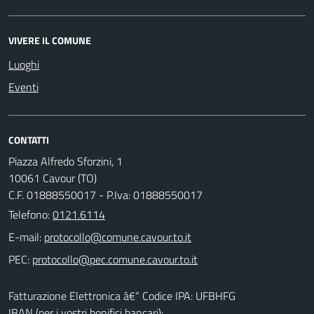
VIVERE IL COMUNE
Luoghi
Eventi
CONTATTI
Piazza Alfredo Sforzini, 1
10061 Cavour (TO)
C.F. 01888550017 - P.Iva: 01888550017
Telefono:
0121.6114
E-mail:
PEC:
Fatturazione Elettronica â€“ Codice IPA: UFBHFG
IBAN (per i vostri bonifici bancari):