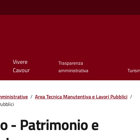
Vivere
Trasparenza
Cavour
amministrativa
Turis
ministrative
/
Area Tecnica Manutentiva e Lavori Pubblici
/
ubblici
co - Patrimonio e