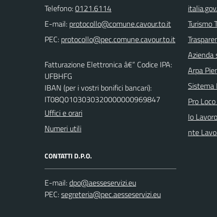
Telefono:
0121.6114
italia.gov.
E-mail:
Turismo T
PEC:
Trasparen
Azienda 
Fatturazione Elettronica â€“ Codice IPA:
Arpa Pi
UFBHFG
Sistema
IBAN (per i vostri bonifici bancari):
IT08Q0103030320000000969847
Pro Loco
Uffici e orari
Io Lavor
Numeri utili
nte Lavo
CONTATTI D.P.O.
E-mail:
PEC: