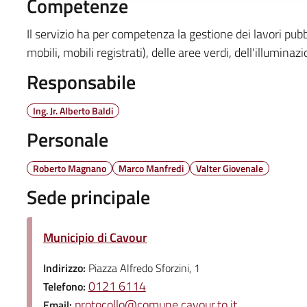
Competenze
Il servizio ha per competenza la gestione dei lavori pub
mobili, mobili registrati), delle aree verdi, dell'illuminazi
Responsabile
Ing. Jr. Alberto Baldi
Personale
Roberto Magnano
Marco Manfredi
Valter Giovenale
Sede principale
Municipio di Cavour
Indirizzo:
Piazza Alfredo Sforzini, 1
0121 6114
Telefono:
protocollo@comune.cavour.to.it
Email: