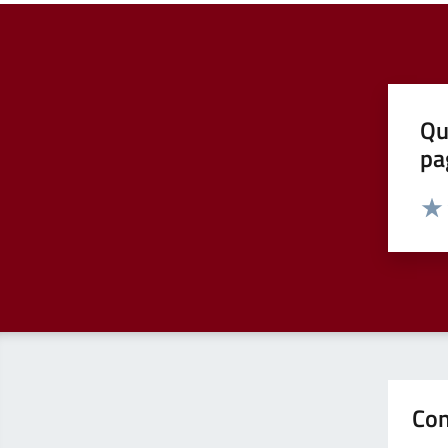
Qu
pa
Valut
Valu
Con