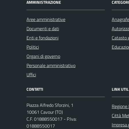
AMMINISTRAZIONE
CATEGORI
Aree amministrative
Anagrafe 
Documenti e dati
Autorizza
Enti e fondazioni
Catasto e
Politici
Educazio
Organi di governo
Personale amministrativo
Uffici
CONTATTI
LINK UTIL
Piazza Alfredo Sforzini, 1
Regione
10061 Cavour (TO)
Città Met
C.F. 01888550017 - P.Iva:
Impresa.g
01888550017