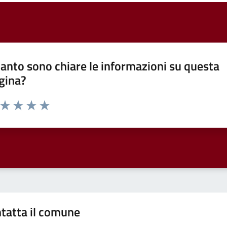
anto sono chiare le informazioni su questa
gina?
a da 1 a 5 stelle la pagina
ta 1 stelle su 5
Valuta 2 stelle su 5
Valuta 3 stelle su 5
Valuta 4 stelle su 5
Valuta 5 stelle su 5
tatta il comune