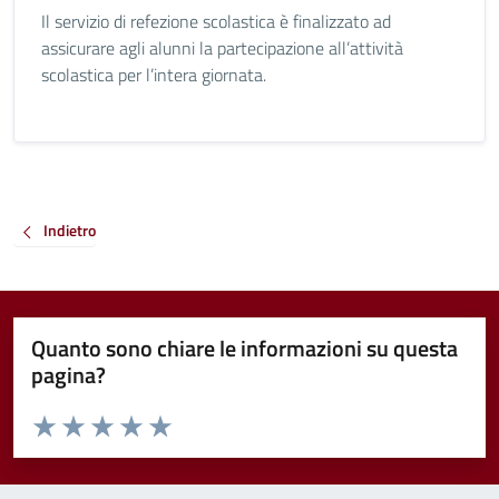
Il servizio di refezione scolastica è finalizzato ad
assicurare agli alunni la partecipazione all’attività
scolastica per l’intera giornata.
Indietro
Quanto sono chiare le informazioni su questa
pagina?
Valuta da 1 a 5 stelle la pagina
Valuta 1 stelle su 5
Valuta 2 stelle su 5
Valuta 3 stelle su 5
Valuta 4 stelle su 5
Valuta 5 stelle su 5