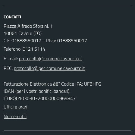
CONTATTI
Piazza Alfredo Sforzini, 1
10061 Cavour (TO)
C.F. 01888550017 - P.Iva: 01888550017
Telefono:
0121.6114
E-mail:
PEC:
Fatturazione Elettronica â€“ Codice IPA: UFBHFG
IBAN (per i vostri bonifici bancari):
IT08Q0103030320000000969847
Uffici e orari
Numeri utili